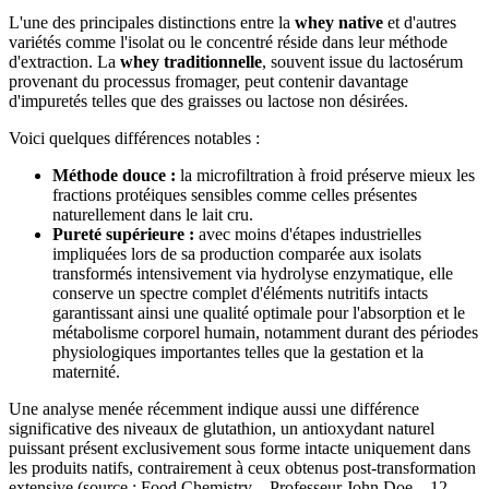
L'une des principales distinctions entre la
whey native
et d'autres
variétés comme l'isolat ou le concentré réside dans leur méthode
d'extraction. La
whey traditionnelle
, souvent issue du lactosérum
provenant du processus fromager, peut contenir davantage
d'impuretés telles que des graisses ou lactose non désirées.
Voici quelques différences notables :
Méthode douce :
la microfiltration à froid préserve mieux les
fractions protéiques sensibles comme celles présentes
naturellement dans le lait cru.
Pureté supérieure :
avec moins d'étapes industrielles
impliquées lors de sa production comparée aux isolats
transformés intensivement via hydrolyse enzymatique, elle
conserve un spectre complet d'éléments nutritifs intacts
garantissant ainsi une qualité optimale pour l'absorption et le
métabolisme corporel humain, notamment durant des périodes
physiologiques importantes telles que la gestation et la
maternité.
Une analyse menée récemment indique aussi une différence
significative des niveaux de glutathion, un antioxydant naturel
puissant présent exclusivement sous forme intacte uniquement dans
les produits natifs, contrairement à ceux obtenus post-transformation
extensive (source : Food Chemistry – Professeur John Doe – 12