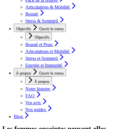
Pack de la rentrée
Articulations & Mobilité
Beauté
Stress & Sommeil
Objectifs
Ouvrir le menu
Objectifs
Beauté et Peau
Articulations et Mobilité
Stress et Sommeil
Energie et Immunité
À propos
Ouvrir le menu
À propos
Notre histoire
FAQ
Vos avis
Nos guides
Blog
Les femmes enceintes peuvent-elles