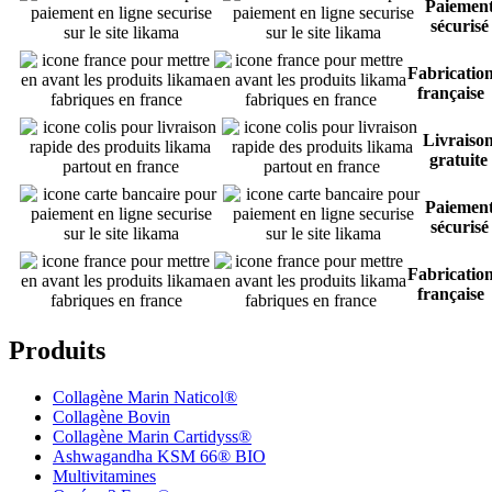
Paiemen
sécurisé
Fabricatio
française
Livraiso
gratuite
Paiemen
sécurisé
Fabricatio
française
Produits
Collagène Marin Naticol®
Collagène Bovin
Collagène Marin Cartidyss®
Ashwagandha KSM 66® BIO
Multivitamines