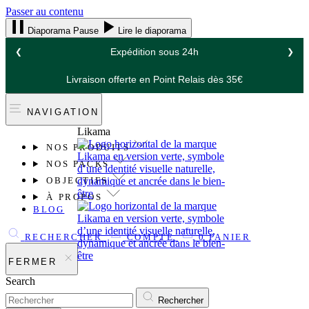
Passer au contenu
Diaporama Pause
Lire le diaporama
Livraison offerte en Point Relais dès 35€
❮
❯
Livraison offerte en Point Relais dès 35€
NAVIGATION
Likama
NOS PRODUITS
NOS PACKS
OBJECTIFS
À PROPOS
BLOG
RECHERCHER
COMPTE
0
PANIER
FERMER
Search
Rechercher