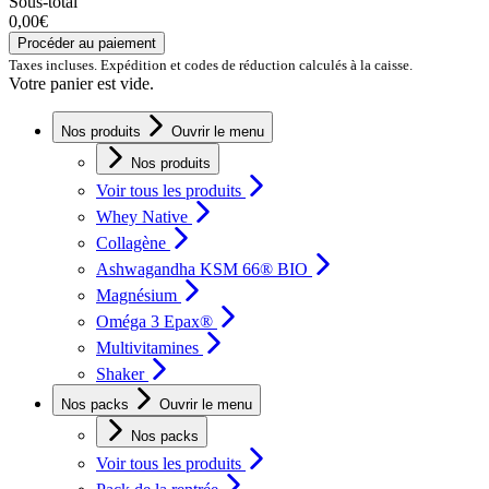
Sous-total
0,00€
Procéder au paiement
Taxes incluses. Expédition et codes de réduction calculés à la caisse.
Votre panier est vide.
Nos produits
Ouvrir le menu
Nos produits
Voir tous les produits
Whey Native
Collagène
Ashwagandha KSM 66® BIO
Magnésium
Oméga 3 Epax®
Multivitamines
Shaker
Nos packs
Ouvrir le menu
Nos packs
Voir tous les produits