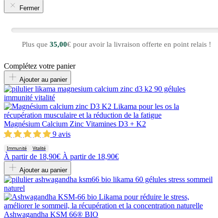
Fermer
Plus que
35,00
€ pour avoir la livraison offerte en point relais !
Complétez votre panier
Ajouter au panier
Magnésium Calcium Zinc Vitamines D3 + K2
9 avis
Immunité
Vitalité
À partir de
18,90€
À partir de
18,90€
Ajouter au panier
Ashwagandha KSM 66® BIO