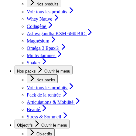
Nos produits
Voir tous les produits
Whey Native
Collagène
Ashwagandha KSM 66® BIO
Magnésium
Oméga 3 Epax®
Multivitamines
Shaker
Nos packs
Ouvrir le menu
Nos packs
Voir tous les produits
Pack de la rentrée
Articulations & Mobilité
Beauté
Stress & Sommeil
Objectifs
Ouvrir le menu
Objectifs