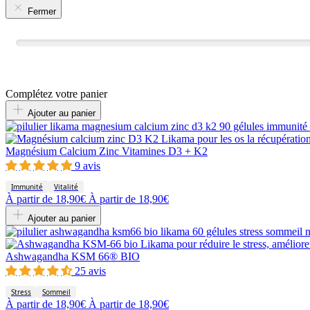
Fermer
Complétez votre panier
Ajouter au panier
Magnésium Calcium Zinc Vitamines D3 + K2
9 avis
Immunité
Vitalité
À partir de
18,90€
À partir de
18,90€
Ajouter au panier
Ashwagandha KSM 66® BIO
25 avis
Stress
Sommeil
À partir de
18,90€
À partir de
18,90€