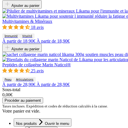
Ajouter au panier
Multivitamines & Minéraux
18 avis
Immunité
Vitalité
À partir de
18,90€
À partir de
18,90€
Ajouter au panier
Peptides de collagène Marin Naticol®
25 avis
Peau
Articulations
À partir de
28,90€
À partir de
28,90€
Sous-total
0,00€
Procéder au paiement
Taxes incluses. Expédition et codes de réduction calculés à la caisse.
Votre panier est vide.
Nos produits
Ouvrir le menu