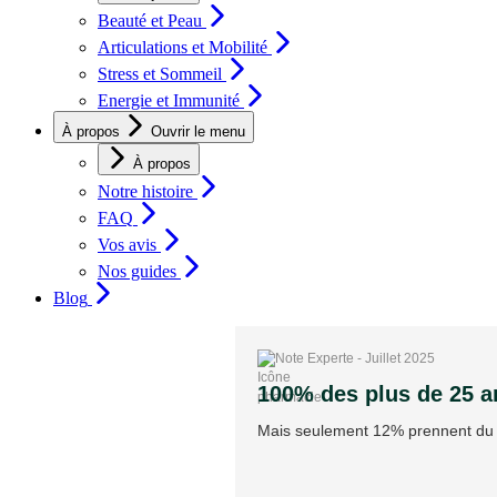
Beauté et Peau
Articulations et Mobilité
Stress et Sommeil
Energie et Immunité
À propos
Ouvrir le menu
À propos
Notre histoire
FAQ
Vos avis
Nos guides
Blog
Note Experte - Juillet 2025
100% des plus de 25 a
Mais seulement 12% prennent du c